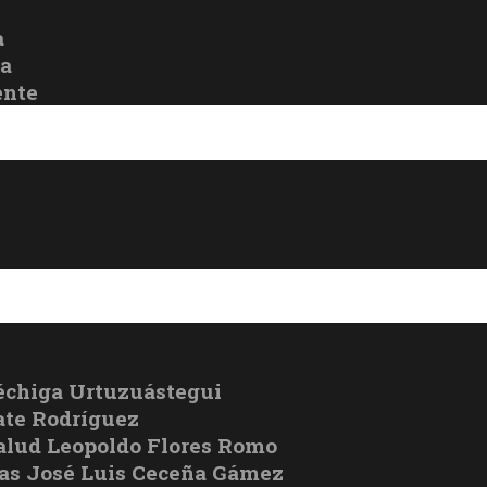
a
oa
ente
échiga Urtuzuástegui
te Rodríguez
Salud Leopoldo Flores Romo
cas José Luis Ceceña Gámez