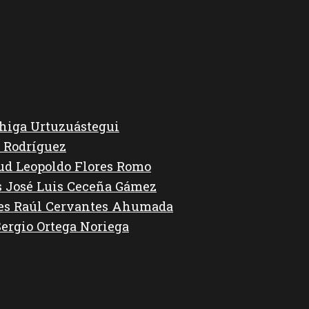
higa Urtuzuástegui
 Rodríguez
lud Leopoldo Flores Romo
s José Luis Ceceña Gámez
des Raúl Cervantes Ahumada
Sergio Ortega Noriega