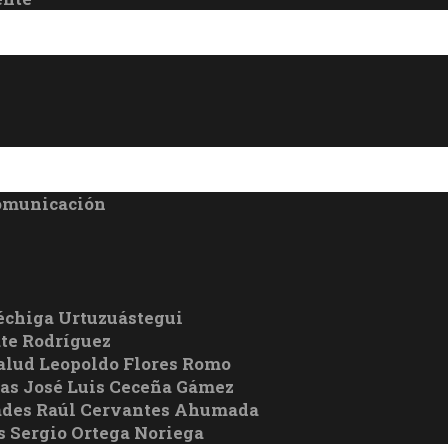
Comunicación
échiga Urtuzuástegui
te Rodríguez
Salud Leopoldo Flores Romo
cas José Luis Ceceña Gámez
ades Raúl Cervantes Ahumada
s Sergio Ortega Noriega