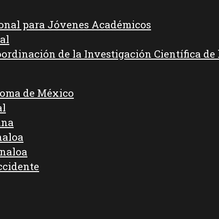
ional para Jóvenes Académicos
al
oordinación de la Investigación Científica d
noma de México
al
ana
naloa
inaloa
ccidente