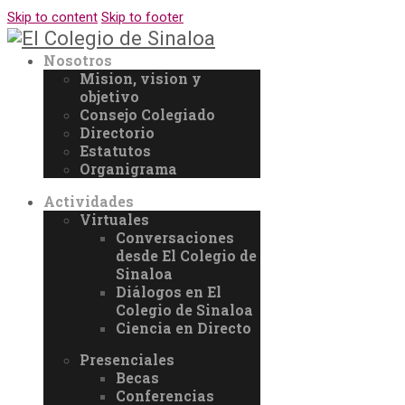
Skip to content
Skip to footer
Nosotros
Mision, vision y
objetivo
Consejo Colegiado
Directorio
Estatutos
Organigrama
Actividades
Virtuales
Conversaciones
desde El Colegio de
Sinaloa
Diálogos en El
Colegio de Sinaloa
Ciencia en Directo
Presenciales
Becas
Conferencias