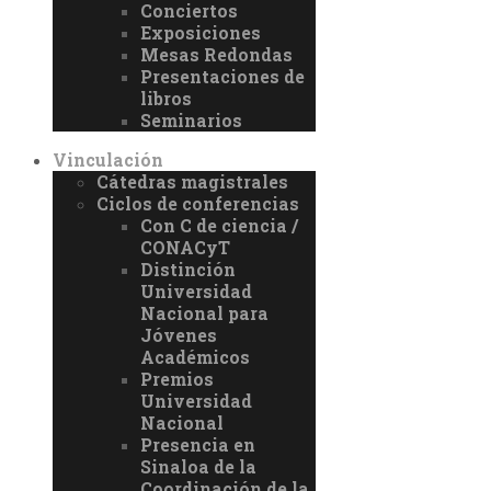
Conciertos
Exposiciones
Mesas Redondas
Presentaciones de
libros
Seminarios
Vinculación
Cátedras magistrales
Ciclos de conferencias
Con C de ciencia /
CONACyT
Distinción
Universidad
Nacional para
Jóvenes
Académicos
Premios
Universidad
Nacional
Presencia en
Sinaloa de la
Coordinación de la