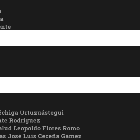
a
oa
ente
échiga Urtuzuástegui
te Rodríguez
Salud Leopoldo Flores Romo
cas José Luis Ceceña Gámez