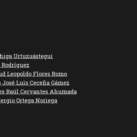
higa Urtuzuástegui
 Rodríguez
lud Leopoldo Flores Romo
s José Luis Ceceña Gámez
des Raúl Cervantes Ahumada
Sergio Ortega Noriega