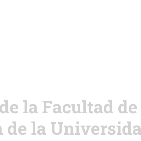
NOSOTROS
ACTIVIDADES
VINCULACIÓN
DIFUSIÓN
CONVOCATORIAS
ACERVOS
de la Facultad de
TRANSPARENCIA
n de la Universi