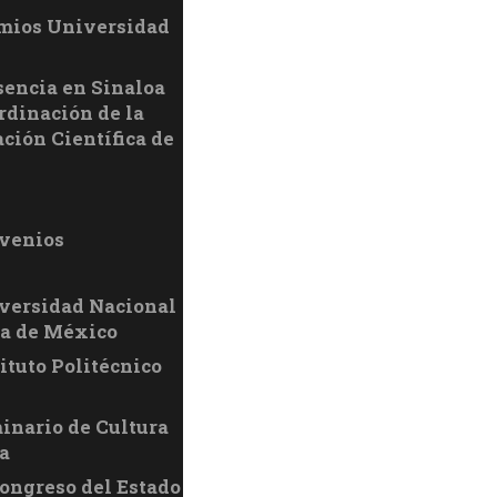
mios Universidad
sencia en Sinaloa
rdinación de la
ción Científica de
venios
versidad Nacional
a de México
ituto Politécnico
inario de Cultura
a
Congreso del Estado