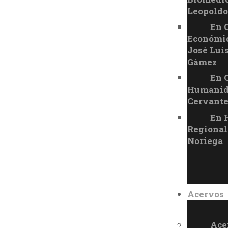
Leopoldo
En 
Económic
José Lui
Gámez
En 
Humanid
Cervant
En 
Regional
Noriega
Acervos
Ace