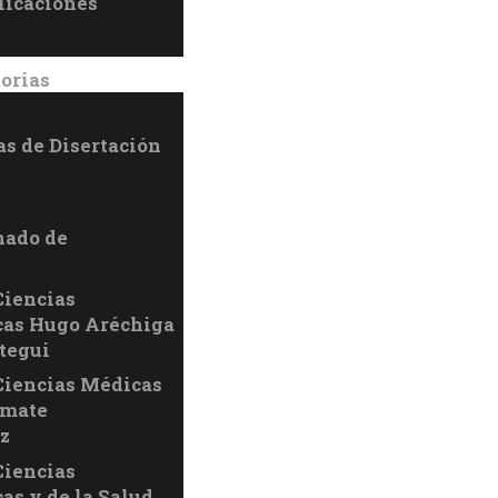
licaciones
orias
as de Disertación
nado de
Ciencias
as Hugo Aréchiga
tegui
Ciencias Médicas
umate
z
Ciencias
as y de la Salud