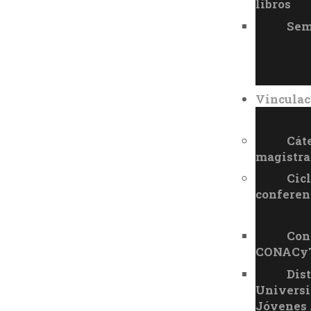
libros
Sem
Vinculac
Cát
magistra
Cic
conferen
Con 
CONACy
Dis
Universi
Jóvenes