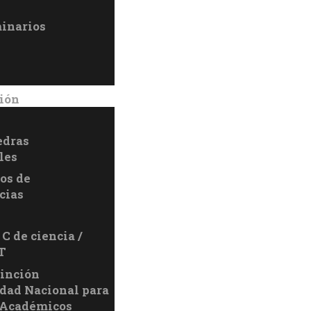
inarios
ión
edras
les
los de
cias
C de ciencia /
T
tinción
dad Nacional para
 Académicos