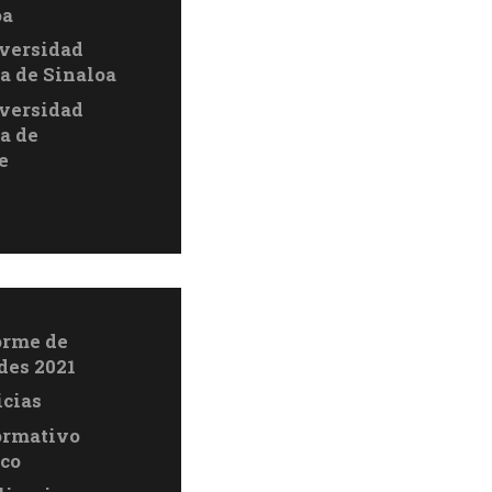
oa
versidad
 de Sinaloa
versidad
a de
e
orme de
des 2021
icias
ormativo
ico