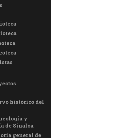
s
ioteca
lioteca
oteca
eoteca
istas
yectos
rvo histórico del
ueología y
ía de Sinaloa
toria general de