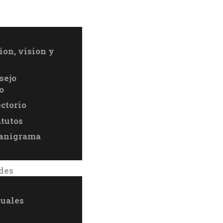
NOSOTROS
ACTIVIDADES
ion, vision y
VINCULACIÓN
sejo
o
DIFUSIÓN
ectorio
atutos
CONVOCATORIAS
anigrama
ACERVOS
des
TRANSPARENCIA
tuales