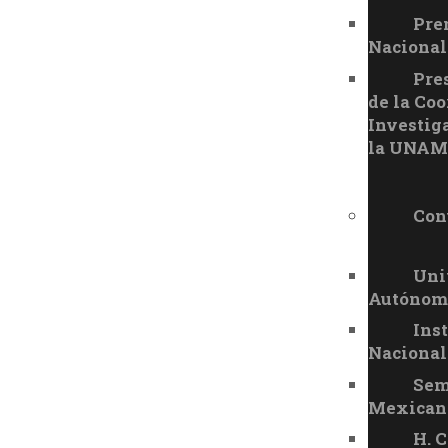
Pre
Nacional
Pre
de la Coo
Investiga
la UNAM
Con
Uni
Autónom
Inst
Nacional
Sem
Mexican
H. 