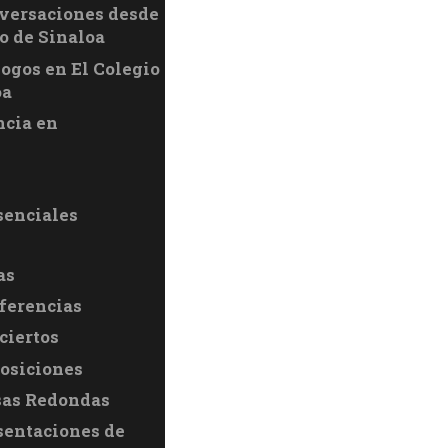
versaciones desde
o de Sinaloa
logos en El Colegio
oa
ncia en
senciales
as
ferencias
ciertos
osiciones
as Redondas
sentaciones de