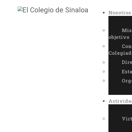
Nosotros
Mis
objetivo
Con
Colegiad
Dir
Est
Org
Activida
Vir