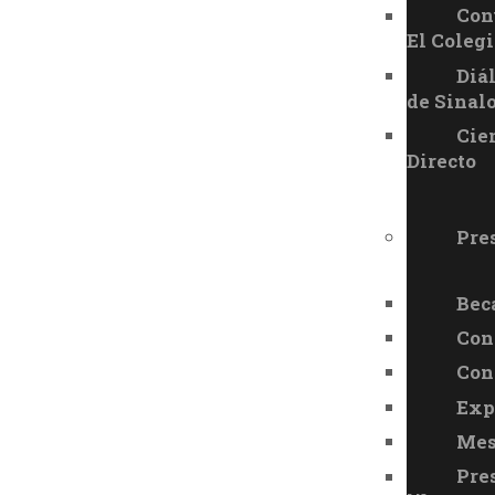
Con
El Colegi
Diá
de Sinal
Cie
Directo
Pre
Bec
Con
Con
Exp
Mes
Pre