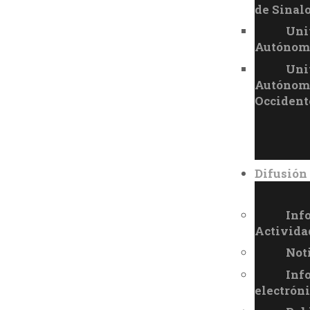
de Sinal
Uni
Autónoma
Uni
Autónom
Occident
Difusión
Inf
Activida
Not
Inf
electrón