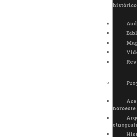
histórico
Aud
Bib
Map
Vid
Rev
Pro
Ace
noroeste
Arq
etnograf
His