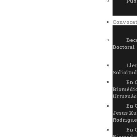
Pub
Convocat
Bec
Doctoral
Lle
Solicitud
En 
Biomédic
Urtuzuás
En 
Jesús K
Rodrígue
En 
Biomédic