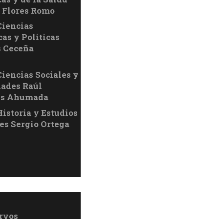
 Flores Romo
Ciencias
as y Políticas
s Ceceña
Ciencias Sociales y
ades Raúl
es Ahumada
Historia y Estudios
es Sergio Ortega
rvos