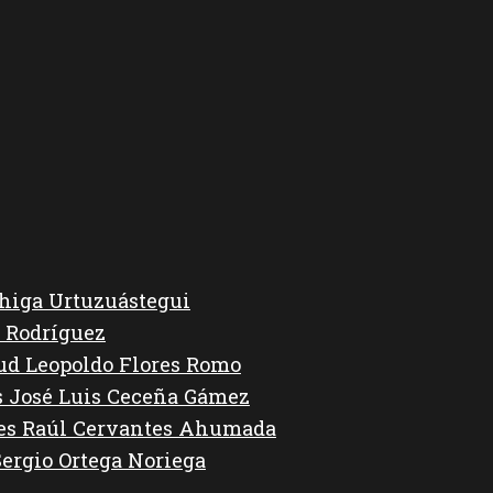
higa Urtuzuástegui
 Rodríguez
lud Leopoldo Flores Romo
s José Luis Ceceña Gámez
des Raúl Cervantes Ahumada
Sergio Ortega Noriega