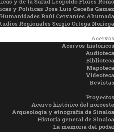
icas y de la Salud Leopoldo Flores Romo
icas y Políticas José Luis Ceceña Gámez
 y Humanidades Raúl Cervantes Ahumada
studios Regionales Sergio Ortega Noriega
Acervos
Acervos históricos
Audioteca
Biblioteca
Mapoteca
Videoteca
Revistas
Proyectos
Acervo histórico del noroeste
Arqueología y etnografía de Sinaloa
Historia general de Sinaloa
La memoria del poder