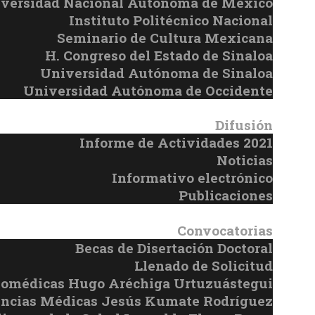
versidad Nacional Autónoma de México
Instituto Politécnico Nacional
Seminario de Cultura Mexicana
H. Congreso del Estado de Sinaloa
Universidad Autónoma de Sinaloa
Universidad Autónoma de Occidente
Difusión
Informe de Actividades 2021
Noticias
Informativo electrónico
Publicaciones
Convocatorias
Becas de Disertación Doctoral
Llenado de Solicitud
iomédicas Hugo Aréchiga Urtuzuástegui
encias Médicas Jesús Kumate Rodríguez