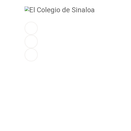
NOSOTROS
ACTIVIDADES
VINCULACIÓN
DIFUSIÓN
CONVOCATORIAS
ACERVOS
TRANSPARENCIA