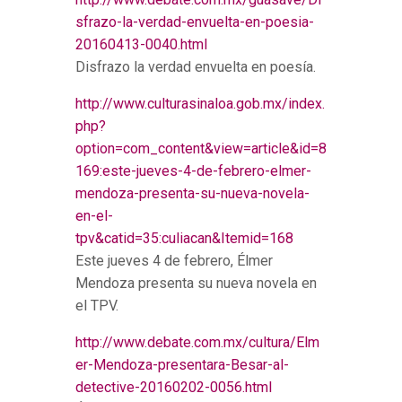
sfrazo-la-verdad-envuelta-en-poesia-
20160413-0040.html
Disfrazo la verdad envuelta en poesía.
http://www.culturasinaloa.gob.mx/index.
php?
option=com_content&view=article&id=8
169:este-jueves-4-de-febrero-elmer-
mendoza-presenta-su-nueva-novela-
en-el-
tpv&catid=35:culiacan&Itemid=168
Este jueves 4 de febrero, Élmer
Mendoza presenta su nueva novela en
el TPV.
http://www.debate.com.mx/cultura/Elm
er-Mendoza-presentara-Besar-al-
detective-20160202-0056.html