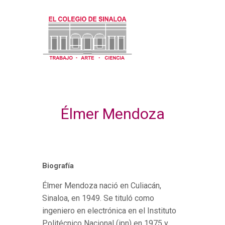
NOSOTROS
ACTIVIDADES
VINCULACIÓN
Élmer Mendoza
DIFUSIÓN
CONVOCATORIAS
ACERVOS
Biografía
TRANSPARENCIA
Élmer Mendoza nació en Culiacán,
Sinaloa, en 1949. Se tituló como
ingeniero en electrónica en el Instituto
Politécnico Nacional (ipn) en 1975 y