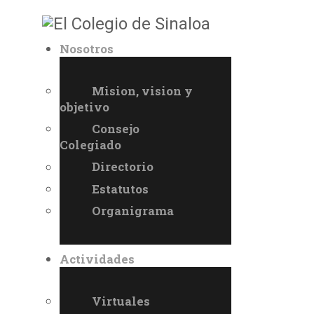
Nosotros
Mision, vision y
objetivo
Consejo
Colegiado
Directorio
Estatutos
Organigrama
Actividades
Virtuales