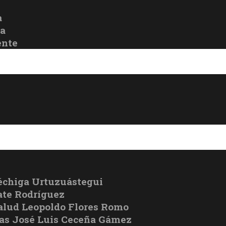
a
oa
ente
échiga Urtuzuástegui
te Rodríguez
Salud Leopoldo Flores Romo
cas José Luis Ceceña Gámez