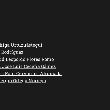
higa Urtuzuástegui
 Rodríguez
lud Leopoldo Flores Romo
s José Luis Ceceña Gámez
des Raúl Cervantes Ahumada
Sergio Ortega Noriega