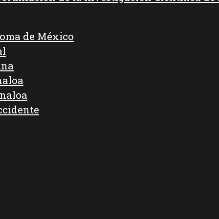
noma de México
al
ana
naloa
inaloa
ccidente