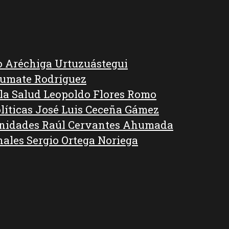
o Aréchiga Urtuzuástegui
Kumate Rodríguez
 la Salud Leopoldo Flores Romo
líticas José Luis Ceceña Gámez
anidades Raúl Cervantes Ahumada
nales Sergio Ortega Noriega