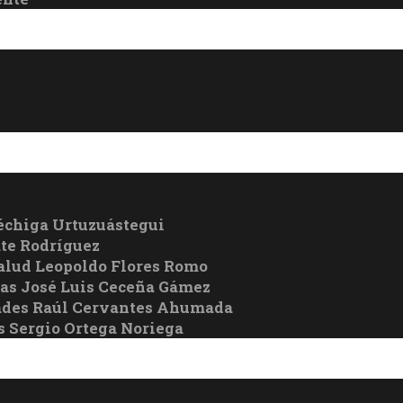
échiga Urtuzuástegui
te Rodríguez
Salud Leopoldo Flores Romo
cas José Luis Ceceña Gámez
ades Raúl Cervantes Ahumada
s Sergio Ortega Noriega