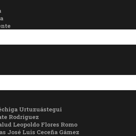
a
oa
ente
échiga Urtuzuástegui
te Rodríguez
Salud Leopoldo Flores Romo
cas José Luis Ceceña Gámez