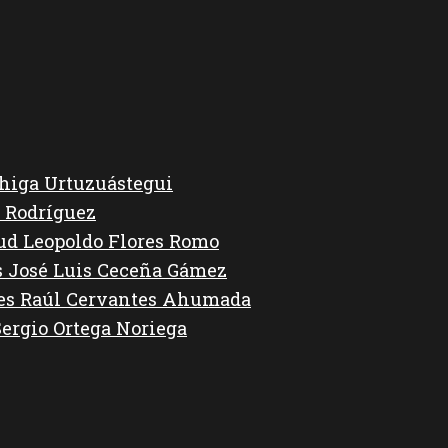
higa Urtuzuástegui
 Rodríguez
lud Leopoldo Flores Romo
s José Luis Ceceña Gámez
des Raúl Cervantes Ahumada
Sergio Ortega Noriega