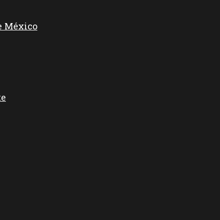
e México
te