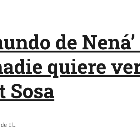
mundo de Nená’
adie quiere ver
t Sosa
 de El…