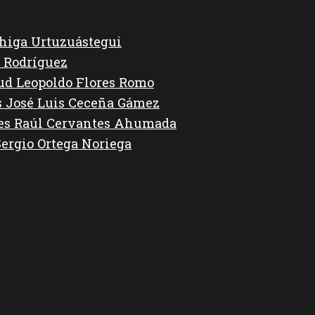
higa Urtuzuástegui
 Rodríguez
lud Leopoldo Flores Romo
s José Luis Ceceña Gámez
des Raúl Cervantes Ahumada
Sergio Ortega Noriega