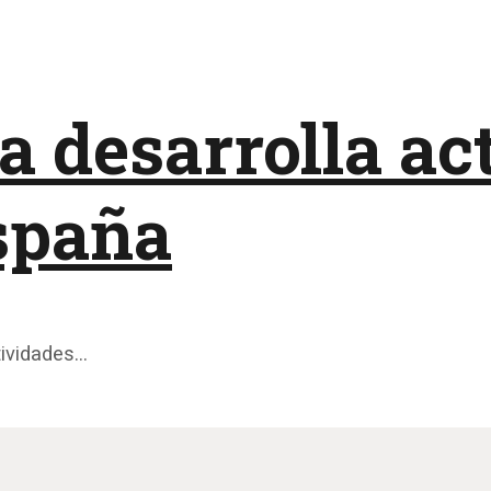
 desarrolla ac
España
tividades…