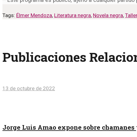
Tags:
Élmer Mendoza
,
Literatura negra
,
Novela negra
,
Talle
Publicaciones Relaci
13 de octubre de 2022
Jorge Luis Amao expone sobre chamanes y