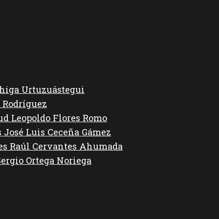
higa Urtuzuástegui
 Rodríguez
lud Leopoldo Flores Romo
s José Luis Ceceña Gámez
des Raúl Cervantes Ahumada
Sergio Ortega Noriega