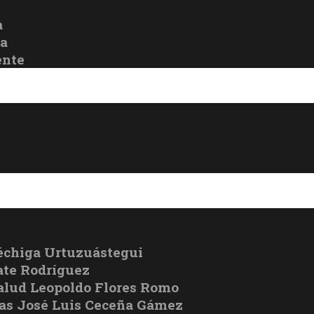
a
oa
ente
échiga Urtuzuástegui
te Rodríguez
Salud Leopoldo Flores Romo
cas José Luis Ceceña Gámez