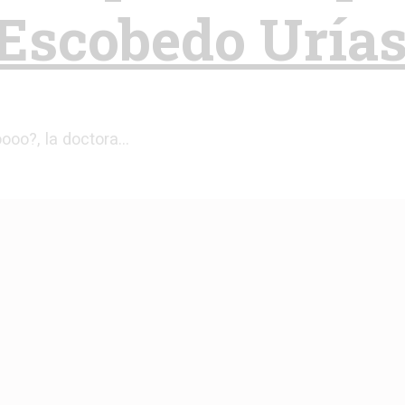
 Escobedo Uría
oooo?, la doctora…