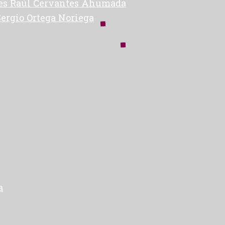
des Raúl Cervantes Ahumada
Sergio Ortega Noriega
a