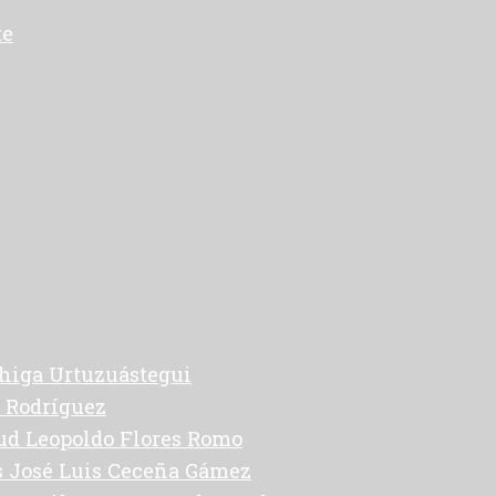
te
higa Urtuzuástegui
 Rodríguez
lud Leopoldo Flores Romo
s José Luis Ceceña Gámez