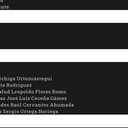
oa
ente
échiga Urtuzuástegui
te Rodríguez
Salud Leopoldo Flores Romo
cas José Luis Ceceña Gámez
ades Raúl Cervantes Ahumada
s Sergio Ortega Noriega