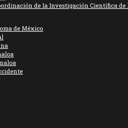
oordinación de la Investigación Científica d
noma de México
al
ana
naloa
inaloa
ccidente