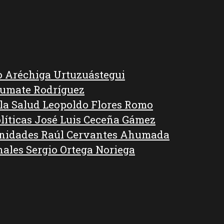
o Aréchiga Urtuzuástegui
Kumate Rodríguez
 la Salud Leopoldo Flores Romo
líticas José Luis Ceceña Gámez
anidades Raúl Cervantes Ahumada
nales Sergio Ortega Noriega