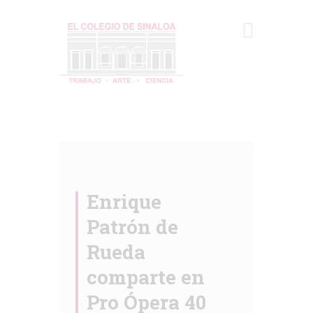
NOSOTROS
ACTIVIDADES
VINCULACIÓN
DIFUSIÓN
Enrique
CONVOCATORIAS
Patrón de
ACERVOS
Rueda
TRANSPARENCIA
comparte en
Pro Ópera 40