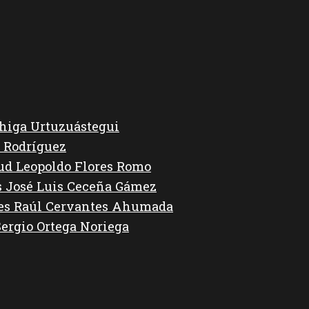
higa Urtuzuástegui
 Rodríguez
lud Leopoldo Flores Romo
s José Luis Ceceña Gámez
des Raúl Cervantes Ahumada
Sergio Ortega Noriega