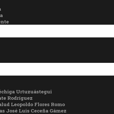
a
oa
ente
échiga Urtuzuástegui
te Rodríguez
Salud Leopoldo Flores Romo
cas José Luis Ceceña Gámez