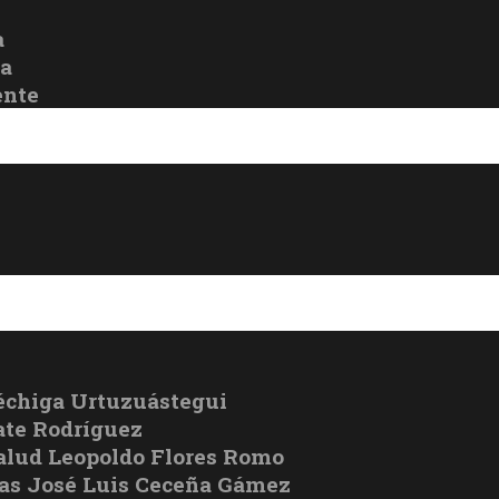
a
oa
ente
échiga Urtuzuástegui
te Rodríguez
Salud Leopoldo Flores Romo
cas José Luis Ceceña Gámez