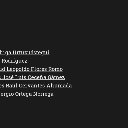
higa Urtuzuástegui
 Rodríguez
lud Leopoldo Flores Romo
s José Luis Ceceña Gámez
des Raúl Cervantes Ahumada
Sergio Ortega Noriega