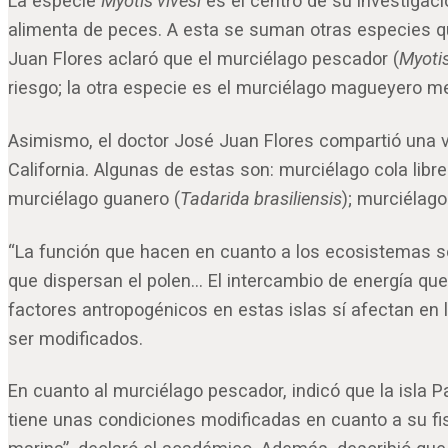
La especie
Myotis vivesi
es el centro de su investigac
alimenta de peces. A esta se suman otras especies qu
Juan Flores aclaró que el murciélago pescador (
Myotis
riesgo; la otra especie es el murciélago magueyero m
Asimismo, el doctor José Juan Flores compartió una va
California. Algunas de estas son: murciélago cola libre
murciélago guanero (
Tadarida brasiliensis
); murciélag
“La función que hacen en cuanto a los ecosistemas so
que dispersan el polen… El intercambio de energía qu
factores antropogénicos en estas islas sí afectan en
ser modificados.
En cuanto al murciélago pescador, indicó que la isla 
tiene unas condiciones modificadas en cuanto a su fisi