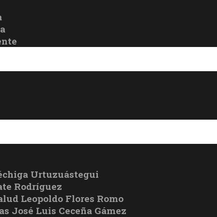
a
oa
ente
échiga Urtuzuástegui
te Rodríguez
Salud Leopoldo Flores Romo
cas José Luis Ceceña Gámez