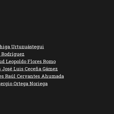
higa Urtuzuástegui
 Rodríguez
lud Leopoldo Flores Romo
s José Luis Ceceña Gámez
des Raúl Cervantes Ahumada
Sergio Ortega Noriega