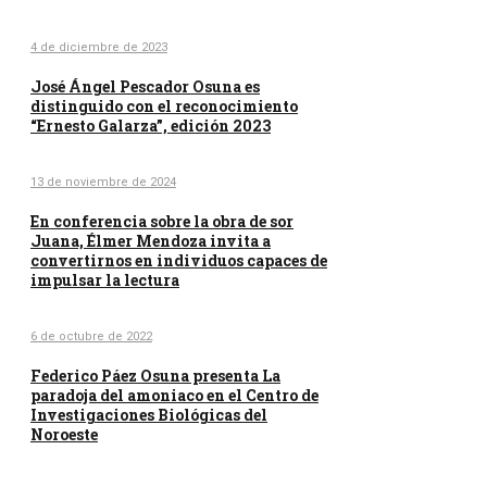
4 de diciembre de 2023
José Ángel Pescador Osuna es
distinguido con el reconocimiento
“Ernesto Galarza”, edición 2023
13 de noviembre de 2024
En conferencia sobre la obra de sor
Juana, Élmer Mendoza invita a
convertirnos en individuos capaces de
impulsar la lectura
6 de octubre de 2022
Federico Páez Osuna presenta La
paradoja del amoniaco en el Centro de
Investigaciones Biológicas del
Noroeste