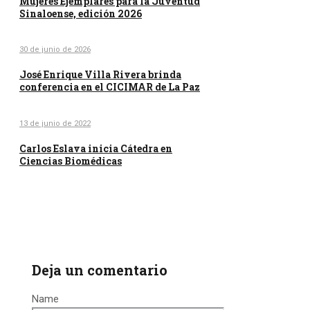
Mujeres Ejemplares para la Juventud
Sinaloense, edición 2026
30 de junio de 2026
José Enrique Villa Rivera brinda
conferencia en el CICIMAR de La Paz
13 de junio de 2022
Carlos Eslava inicia Cátedra en
Ciencias Biomédicas
Deja un comentario
Name