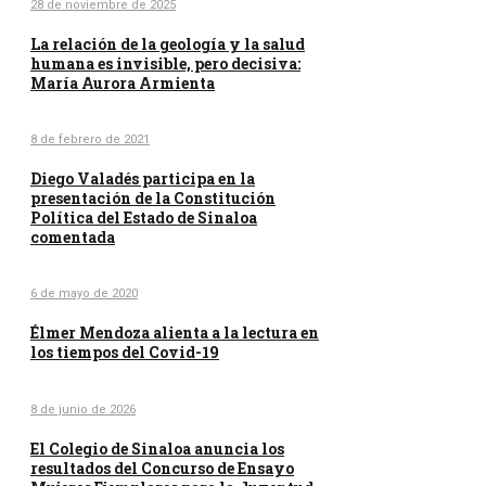
28 de noviembre de 2025
La relación de la geología y la salud
humana es invisible, pero decisiva:
María Aurora Armienta
8 de febrero de 2021
Diego Valadés participa en la
presentación de la Constitución
Política del Estado de Sinaloa
comentada
6 de mayo de 2020
Élmer Mendoza alienta a la lectura en
los tiempos del Covid-19
8 de junio de 2026
El Colegio de Sinaloa anuncia los
resultados del Concurso de Ensayo