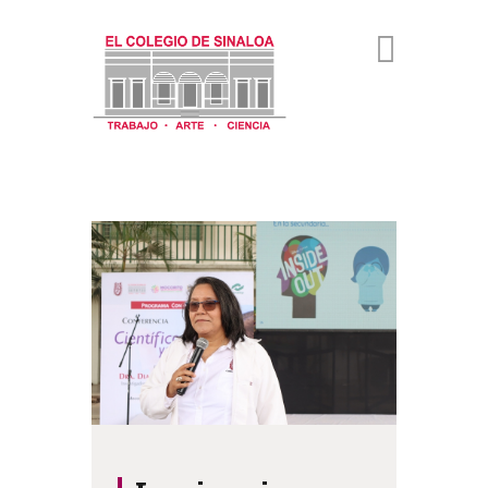
NOSOTROS
ACTIVIDADES
VINCULACIÓN
DIFUSIÓN
CONVOCATORIAS
ACERVOS
TRANSPARENCIA