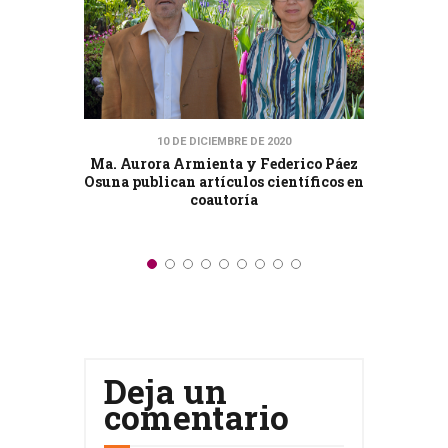
ocer el
Rogeli
10 DE DICIEMBRE DE 2020
a.
R
Ma. Aurora Armienta y Federico Páez
and
Osuna publican artículos científicos en
ibro de
coautoría
y &
Deja un
comentario