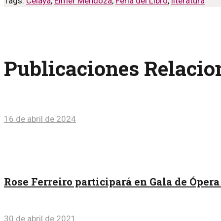
Tags:
Celaya
,
Élmer Mendoza
,
Feria del Libro
,
literatura
Publicaciones Relaci
16 de abril de 2024
Rose Ferreiro participará en Gala de Óper
30 de abril de 2021