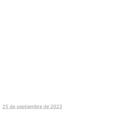
La infraestructura educativa tiene un impac
17 de abril de 2026
El Colegio de Sinaloa otorga la Beca de Es
22 de septiembre de 2023
Paula Licona ofrece conferencia presencia