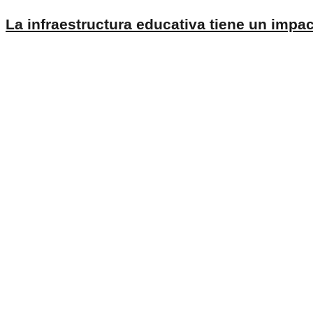
28 de marzo de 2025
Marcela Ayala Aceves investiga la aplicac
17 de junio de 2023
Roberto Blancarte participa en coloquio s