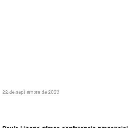
Enrique Patrón de Rueda dirige Gala de Ópe
Deja un comentario
Name
E-mail
Guarda mi nombre, correo electrónico y web en es