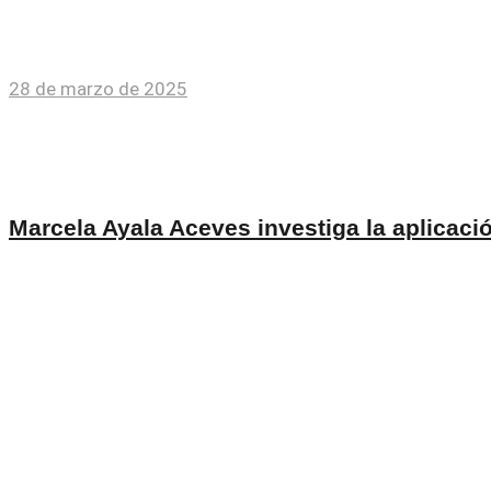
CULIACÁN SINALOA
667 716 1046
667 716 1050
Correo electrónico
Mapa del sitio
Como llegar
Aviso de Privacidad