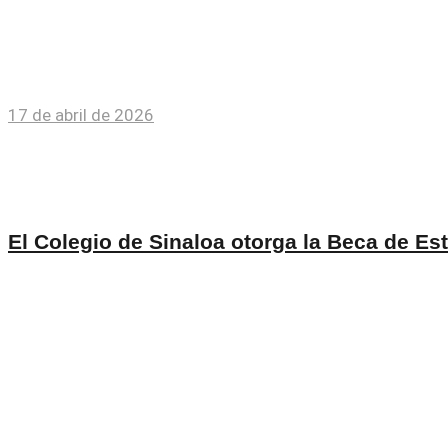
20 de diciembre de 2022
Octavio Paredes acompaña al gobernador R
31 de mayo de 2023
Octavio Paredes López destaca en el rankin
2 de octubre de 2023