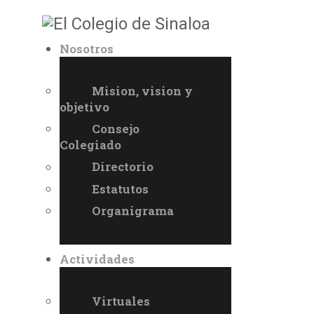
Nosotros
Mision, vision y
objetivo
Consejo
Colegiado
Directorio
Estatutos
Organigrama
Actividades
Virtuales