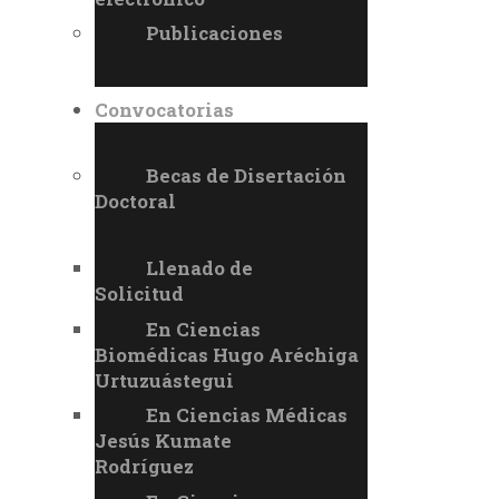
Publicaciones
Convocatorias
Becas de Disertación
Doctoral
Llenado de
Solicitud
En Ciencias
Biomédicas Hugo Aréchiga
Urtuzuástegui
En Ciencias Médicas
Jesús Kumate
Rodríguez