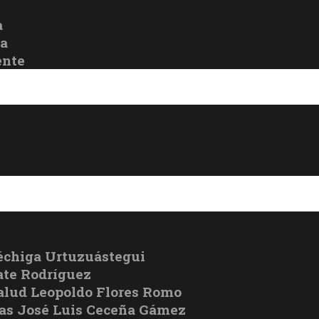
a
oa
ente
échiga Urtuzuástegui
te Rodríguez
Salud Leopoldo Flores Romo
cas José Luis Ceceña Gámez