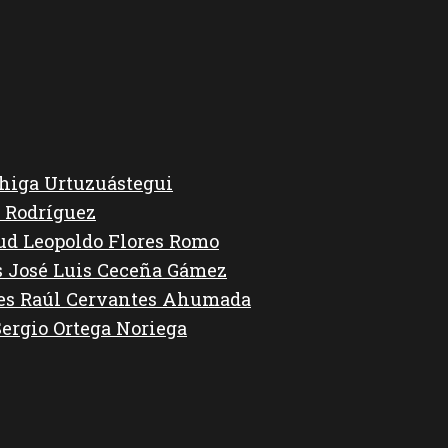
higa Urtuzuástegui
 Rodríguez
lud Leopoldo Flores Romo
s José Luis Ceceña Gámez
des Raúl Cervantes Ahumada
Sergio Ortega Noriega