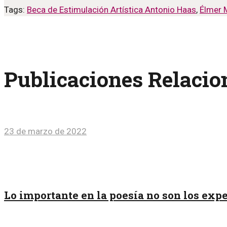
Tags:
Beca de Estimulación Artística Antonio Haas
,
Élmer 
Publicaciones Relaci
23 de marzo de 2022
Lo importante en la poesía no son los exp