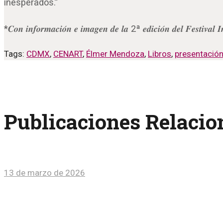
inesperados.”
*𝑪𝒐𝒏 𝒊𝒏𝒇𝒐𝒓𝒎𝒂𝒄𝒊𝒐́𝒏 𝒆 𝒊𝒎𝒂𝒈𝒆𝒏 𝒅𝒆 𝒍𝒂 2ª 𝒆𝒅𝒊𝒄𝒊𝒐́𝒏 𝒅𝒆𝒍 𝑭𝒆𝒔𝒕𝒊𝒗𝒂𝒍 𝑰𝒏
Tags:
CDMX
,
CENART
,
Élmer Mendoza
,
Libros
,
presentación
Publicaciones Relaci
13 de marzo de 2026