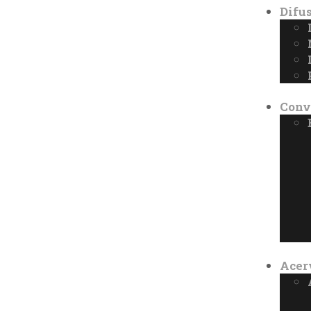
Difu
Conv
Acer