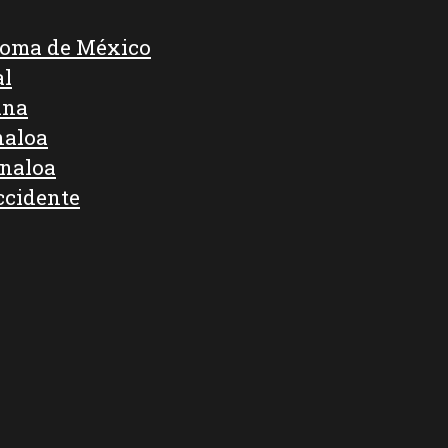
noma de México
al
ana
naloa
inaloa
ccidente