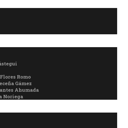
ástegui
 Flores Romo
 Ceceña Gámez
rvantes Ahumada
a Noriega