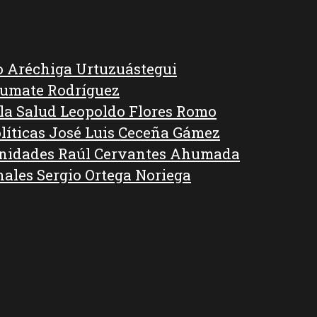
o Aréchiga Urtuzuástegui
Kumate Rodríguez
 la Salud Leopoldo Flores Romo
líticas José Luis Ceceña Gámez
anidades Raúl Cervantes Ahumada
nales Sergio Ortega Noriega