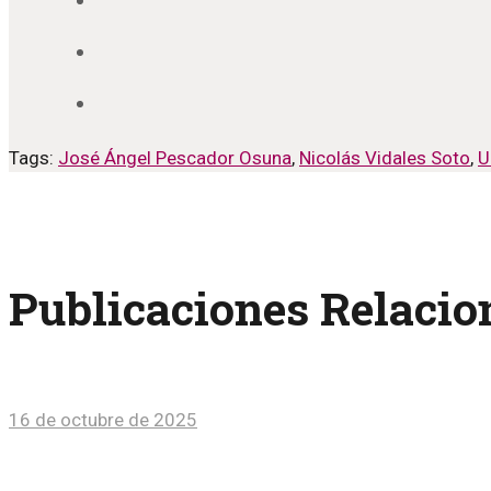
Tags:
José Ángel Pescador Osuna
,
Nicolás Vidales Soto
,
U
Publicaciones Relaci
16 de octubre de 2025