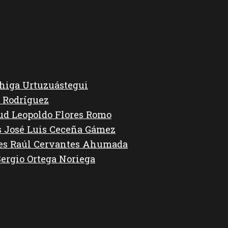
higa Urtuzuástegui
 Rodríguez
lud Leopoldo Flores Romo
s José Luis Ceceña Gámez
des Raúl Cervantes Ahumada
Sergio Ortega Noriega