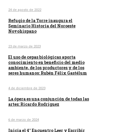
24 de agosto de 2022
Refugio de la Torre inaugura el
Seminario Historia del Noroeste
Novohispano
23 de marzo de 2023
El uso de cepas biológicas aporta
conocimiento en beneficio del medio
ambiente, de los productores y de los
seres humanos: Rubén Félix Gastélum
4 de diciembre de 2023
La ópera es una conjunción de todas las
artes: Ricardo Rodríguez
6 de marzo de 2024
Inicia el 4° Encuentro Leer y Escribir