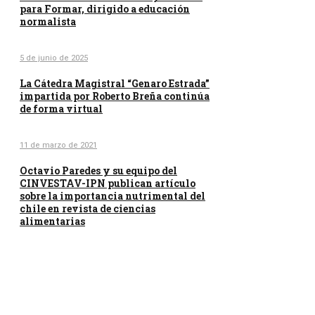
para Formar, dirigido a educación
normalista
5 de junio de 2025
La Cátedra Magistral “Genaro Estrada”
impartida por Roberto Breña continúa
de forma virtual
11 de marzo de 2021
Octavio Paredes y su equipo del
CINVESTAV-IPN publican artículo
sobre la importancia nutrimental del
chile en revista de ciencias
alimentarias