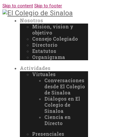
Skip to content
Skip to footer
Nosotros
Mision, vision y
objetivo
Consejo Colegiado
Directorio
Estatutos
Organigrama
Actividades
Virtuales
Conversaciones
desde El Colegio
de Sinaloa
Diálogos en El
Colegio de
Sinaloa
Ciencia en
Directo
Presenciales