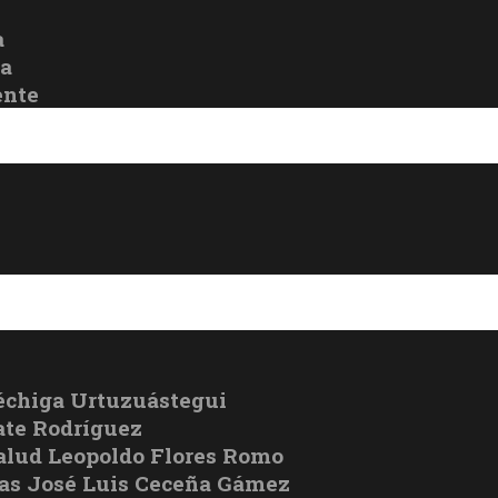
a
oa
ente
échiga Urtuzuástegui
te Rodríguez
Salud Leopoldo Flores Romo
cas José Luis Ceceña Gámez