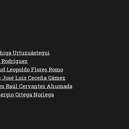
higa Urtuzuástegui
 Rodríguez
lud Leopoldo Flores Romo
s José Luis Ceceña Gámez
des Raúl Cervantes Ahumada
Sergio Ortega Noriega